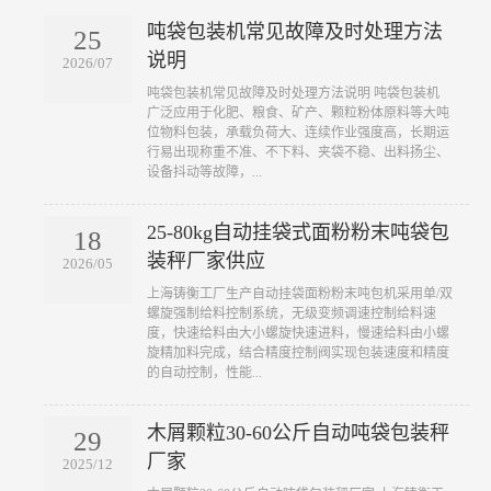
吨袋包装机常见故障及时处理方法
25
说明
2026/07
吨袋包装机常见故障及时处理方法说明 吨袋包装机
广泛应用于化肥、粮食、矿产、颗粒粉体原料等大吨
位物料包装，承载负荷大、连续作业强度高，长期运
行易出现称重不准、不下料、夹袋不稳、出料扬尘、
设备抖动等故障，...
25-80kg自动挂袋式面粉粉末吨袋包
18
装秤厂家供应
2026/05
上海铸衡工厂生产自动挂袋面粉粉末吨包机采用单/双
螺旋强制给料控制系统，无级变频调速控制给料速
度，快速给料由大小螺旋快速进料，慢速给料由小螺
旋精加料完成，结合精度控制阀实现包装速度和精度
的自动控制，性能...
木屑颗粒30-60公斤自动吨袋包装秤
29
厂家
2025/12