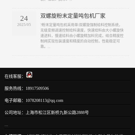
双螺旋粉末定量吨包机厂家
24
2025/05
?粉末定量吨包机采用单/双螺旋强制给料控制系统，
无级变频调速控制给料速度，快速给料由大小螺旋快
速进料，慢速给料由小螺旋精加料完成，结合精度控
制阀实现包装速度和精度的自动控制，性能稳定可
靠。...
在线客服：
服务热线：18917509506
电子邮箱：1078208113@qq.com
公司地址：上海市松江区新桥九新公路2888号
...