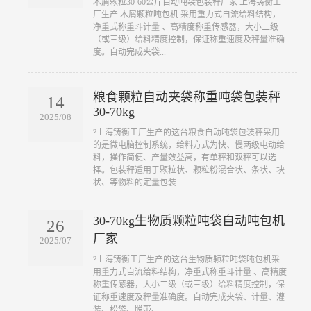
木屑颗粒30-60公斤自动吨袋包装秤厂家 上海铸衡工
厂生产 木屑颗粒吨包机 采用重力式自流给料结构，
净重式称重斗计量 、高精度称重传感器，大小二级
（或三级）给料精度控制，保证称重速度及秤量准确
度。自动完成夹袋...
粮食颗粒自动夹袋称重吨袋包装秤
14
30-70kg
2025/08
?上海铸衡工厂生产的这台粮食自动吨袋包装秤采用
的是微电脑控制系统，给料方式为快、慢两级电动给
料，操作简便、产量效益高，有单秤和双秤可以选
择。包装秤适用于颗粒状、颗粒粉混合状、条状、块
状、等物料的定量包装...
30-70kg生物质颗粒吨袋自动吨包机
26
厂家
2025/07
?上海铸衡工厂生产的这台生物质颗粒吨袋吨包机采
用重力式自流给料结构，净重式称重斗计量 、高精度
称重传感器，大小二级（或三级）给料精度控制，保
证称重速度及秤量准确度。自动完成夹袋、计量、灌
装、松袋、脱带、...