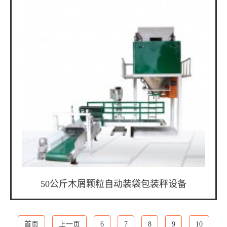
50公斤木屑颗粒自动装袋包装秤设备
首页
上一页
6
7
8
9
10