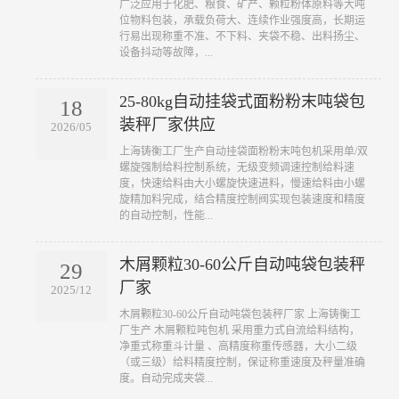
广泛应用于化肥、粮食、矿产、颗粒粉体原料等大吨
位物料包装，承载负荷大、连续作业强度高，长期运
行易出现称重不准、不下料、夹袋不稳、出料扬尘、
设备抖动等故障，...
25-80kg自动挂袋式面粉粉末吨袋包
18
装秤厂家供应
2026/05
上海铸衡工厂生产自动挂袋面粉粉末吨包机采用单/双
螺旋强制给料控制系统，无级变频调速控制给料速
度，快速给料由大小螺旋快速进料，慢速给料由小螺
旋精加料完成，结合精度控制阀实现包装速度和精度
的自动控制，性能...
木屑颗粒30-60公斤自动吨袋包装秤
29
厂家
2025/12
木屑颗粒30-60公斤自动吨袋包装秤厂家 上海铸衡工
厂生产 木屑颗粒吨包机 采用重力式自流给料结构，
净重式称重斗计量 、高精度称重传感器，大小二级
（或三级）给料精度控制，保证称重速度及秤量准确
度。自动完成夹袋...