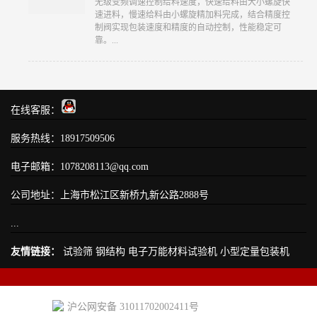
无级变频调速控制给料速度，快速给料由大小螺旋快
速进料，慢速给料由小螺旋精加料完成，结合精度控
制阀实现包装速度和精度的自动控制，性能稳定可
靠。...
在线客服：
服务热线：18917509506
电子邮箱：1078208113@qq.com
公司地址：上海市松江区新桥九新公路2888号
...
友情链接：
试验筛
钢结构
电子万能材料试验机
小型定量包装机
沪公网安备 31011702002411号