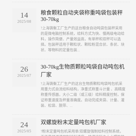
粮食颗粒自动夹袋称重吨袋包装秤
14
30-70kg
2025/08
?上海铸衡工厂生产的这台粮食自动吨袋包装秤采用
的是微电脑控制系统，给料方式为快、慢两级电动给
料，操作简便、产量效益高，有单秤和双秤可以选
择。包装秤适用于颗粒状、颗粒粉混合状、条状、块
状、等物料的定量包装...
30-70kg生物质颗粒吨袋自动吨包机
26
厂家
2025/07
?上海铸衡工厂生产的这台生物质颗粒吨袋吨包机采
用重力式自流给料结构，净重式称重斗计量 、高精度
称重传感器，大小二级（或三级）给料精度控制，保
证称重速度及秤量准确度。自动完成夹袋、计量、灌
装、松袋、脱带、...
双螺旋粉末定量吨包机厂家
24
2025/05
?粉末定量吨包机采用单/双螺旋强制给料控制系统，