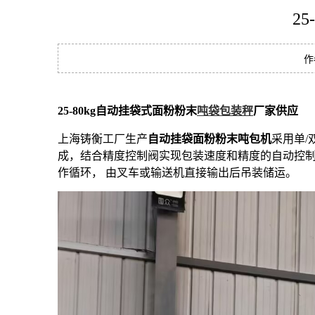
2
作
25-80kg自动挂袋式面粉粉末
吨袋
包装秤
厂家供应
上海铸衡工厂生产
自动挂袋面粉粉末吨包机
采用单
成，结合精度控制阀实现包装速度和精度的自动控
作循环， 由叉车或输送机直接输出后吊装储运。