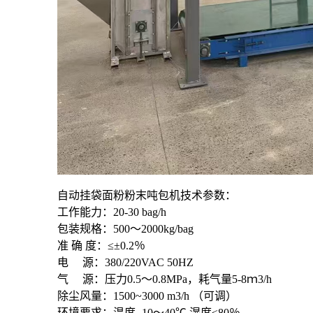
自动挂袋面粉粉末吨包机技术参数：
工作能力：20-30 bag/h
包装规格：500～2000kg/bag
准 确 度：≤±0.2％
电 源：380/220VAC 50HZ
气 源：压力0.5～0.8MPa，耗气量5-8ｍ3/h
除尘风量：1500~3000 m3/h （可调）
环境要求：温度 -10～40℃ 湿度≤80％