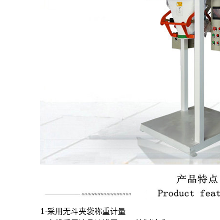
1·采用无斗夹袋称重计量