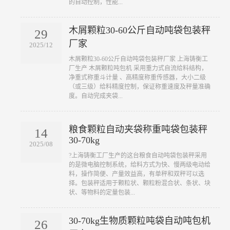
的自动控制，性能...
木屑颗粒30-60公斤自动吨袋包装秤
29
厂家
2025/12
木屑颗粒30-60公斤自动吨袋包装秤厂家 上海铸衡工
厂生产 木屑颗粒吨包机 采用重力式自流给料结构，
净重式称重斗计量 、高精度称重传感器，大小二级
（或三级）给料精度控制，保证称重速度及秤量准确
度。自动完成夹袋...
粮食颗粒自动夹袋称重吨袋包装秤
14
30-70kg
2025/08
?上海铸衡工厂生产的这台粮食自动吨袋包装秤采用
的是微电脑控制系统，给料方式为快、慢两级电动给
料，操作简便、产量效益高，有单秤和双秤可以选
择。包装秤适用于颗粒状、颗粒粉混合状、条状、块
状、等物料的定量包装...
30-70kg生物质颗粒吨袋自动吨包机
26