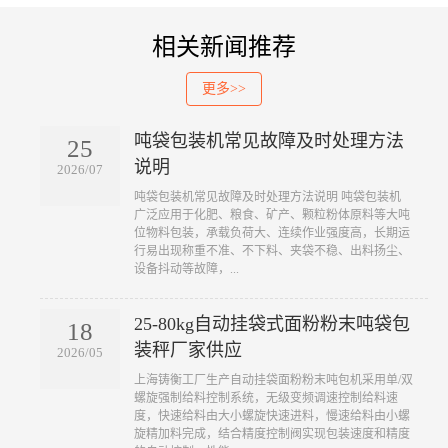
相关新闻推荐
更多>>
吨袋包装机常见故障及时处理方法
25
说明
2026/07
吨袋包装机常见故障及时处理方法说明 吨袋包装机
广泛应用于化肥、粮食、矿产、颗粒粉体原料等大吨
位物料包装，承载负荷大、连续作业强度高，长期运
行易出现称重不准、不下料、夹袋不稳、出料扬尘、
设备抖动等故障，...
25-80kg自动挂袋式面粉粉末吨袋包
18
装秤厂家供应
2026/05
上海铸衡工厂生产自动挂袋面粉粉末吨包机采用单/双
螺旋强制给料控制系统，无级变频调速控制给料速
度，快速给料由大小螺旋快速进料，慢速给料由小螺
旋精加料完成，结合精度控制阀实现包装速度和精度