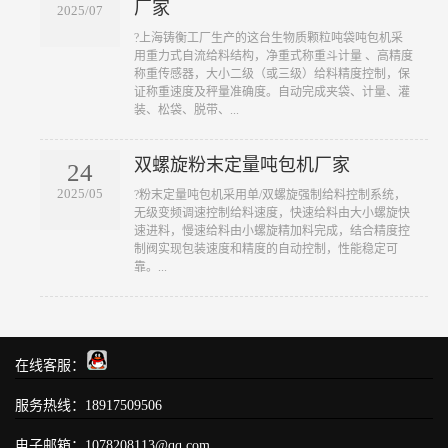
厂家
2025/07
?上海铸衡工厂生产的这台生物质颗粒吨袋吨包机采
用重力式自流给料结构，净重式称重斗计量 、高精度
称重传感器，大小二级（或三级）给料精度控制，保
证称重速度及秤量准确度。自动完成夹袋、计量、灌
装、松袋、脱带、...
双螺旋粉末定量吨包机厂家
24
2025/05
?粉末定量吨包机采用单/双螺旋强制给料控制系统，
无级变频调速控制给料速度，快速给料由大小螺旋快
速进料，慢速给料由小螺旋精加料完成，结合精度控
制阀实现包装速度和精度的自动控制，性能稳定可
靠。...
在线客服：
服务热线：18917509506
电子邮箱：1078208113@qq.com